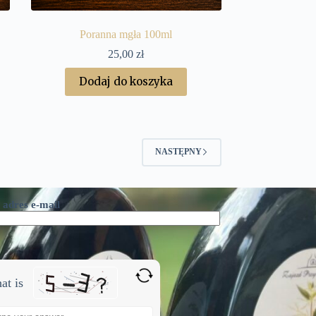
Poranna mgła 100ml
25,00
zł
Dodaj do koszyka
NASTĘPNY
 adres e-mail
at is