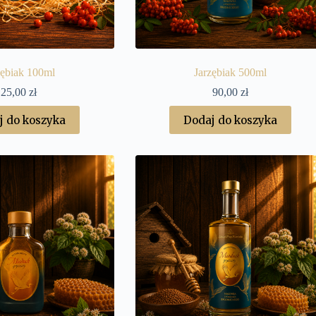
zębiak 100ml
Jarzębiak 500ml
25,00
zł
90,00
zł
j do koszyka
Dodaj do koszyka