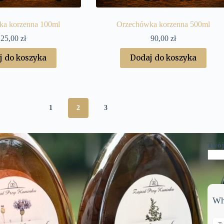
ka korzenna 100ml
Orzechówka korzenna 500ml
25,00
zł
90,00
zł
j do koszyka
Dodaj do koszyka
1
2
3
Twój
Wh
S