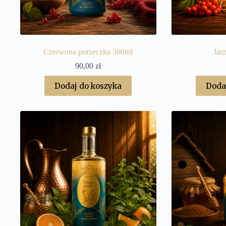
Czerwona porzeczka 500ml
Jar
90,00
zł
Dodaj do koszyka
Doda