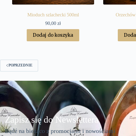
Mioduch szlachecki 500ml
Orzechów
90,00
zł
Dodaj do koszyka
Doda
POPRZEDNIE
Zapisz się do Newslettera
Bądź na bieżąco z promocjami i nowościami