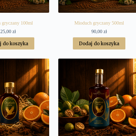
 gryczany 100ml
Mioduch gryczany 500ml
25,00
zł
90,00
zł
j do koszyka
Dodaj do koszyka