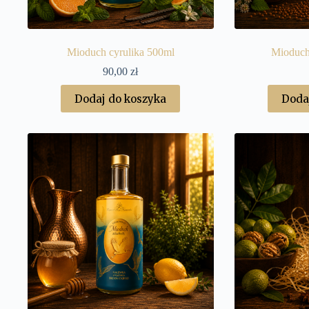
Mioduch cyrulika 500ml
Mioduch
90,00
zł
Dodaj do koszyka
Doda