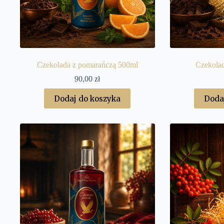
Czekolada z pomarańczą 500ml
Czekolad
90,00
zł
Dodaj do koszyka
Doda