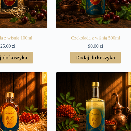
a z wiśnią 100ml
Czekolada z wiśnią 500ml
25,00
zł
90,00
zł
j do koszyka
Dodaj do koszyka