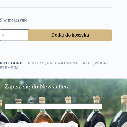
9 w magazynie
ilość
Dodaj do koszyka
Jarzębiak
500ml
KATEGORIE:
DLA FIRM
,
NALEWKI 500ML
,
SKLEP
,
WÓDKI
PREMIUM
Zapisz się do Newslettera
Bądź na bieżąco z promocjami i nowościami
Twój adres e-mail