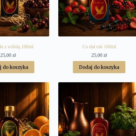
a z wiśnią 100ml
Co dał rok 100ml
25,00
zł
25,00
zł
j do koszyka
Dodaj do koszyka