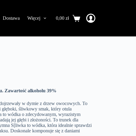
Dostawa
Więcej
0,00
zł
Koszyk
u. Zawartość alkoholu 39%
re dojrzewały w dymie z drzew owocowych. To
 głęboki, śliwkowy smak, który otula
wka to wódka o zdecydowanym, wyrazistym
ją jej głębi i złożoności. To trunek dla
ymna S[liwka to wódka, która idealnie sprawdzi
laksu. Doskonale komponuje się z daniami