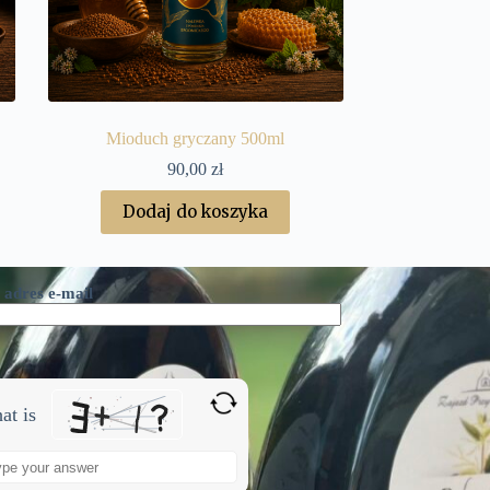
Mioduch gryczany 500ml
90,00
zł
Dodaj do koszyka
 adres e-mail
at is