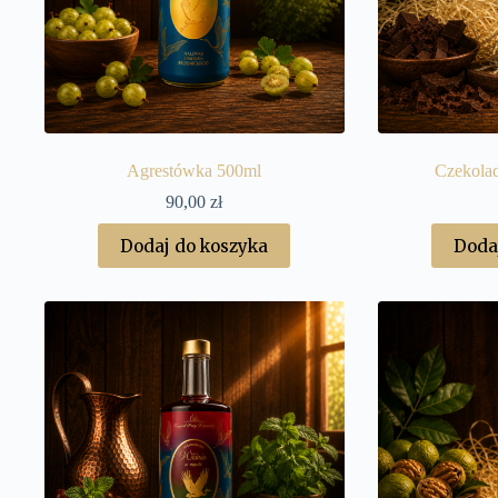
Agrestówka 500ml
Czekolad
90,00
zł
Dodaj do koszyka
Doda