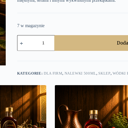
mięsnymi, serami i innymi wykwintnymi przekąskami.
7 w magazynie
ilość
Śliwka
Doda
dymna
500ml
KATEGORIE:
DLA FIRM
,
NALEWKI 500ML
,
SKLEP
,
WÓDKI 