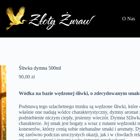
O Nas
Śliwka dymna 500ml
90,00
zł
Wódka na bazie wędzonej śliwki, o zdecydowanym smak
Podstawą tego szlachetnego trunku są wędzone śliwki, któ
właśnie one nadają wódce charakterystyczny, dymny aromat i
podniebienie niczym ciepły, jesienny wieczór. Dymna S[li
charakterze. Jej smak jest bogaty a wraz z nutami wędzonki nada
koneserów, którzy cenią sobie niebanalne smaki i aromaty. D
się zarówno podczas uroczystych okazji, jak i w chwilach re