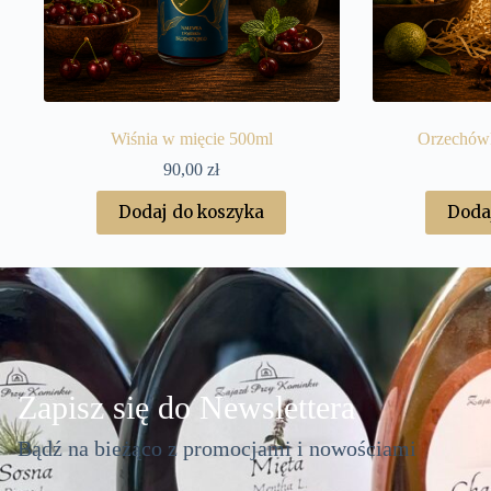
Wiśnia w mięcie 500ml
Orzechów
90,00
zł
Dodaj do koszyka
Doda
Zapisz się do Newslettera
Bądź na bieżąco z promocjami i nowościami