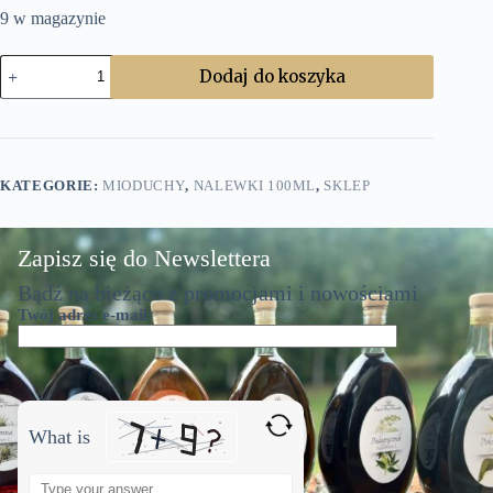
9 w magazynie
ilość
Dodaj do koszyka
Mioduch
gryczany
100ml
KATEGORIE:
MIODUCHY
,
NALEWKI 100ML
,
SKLEP
Zapisz się do Newslettera
Bądź na bieżąco z promocjami i nowościami
Twój adres e-mail
What is
S
o